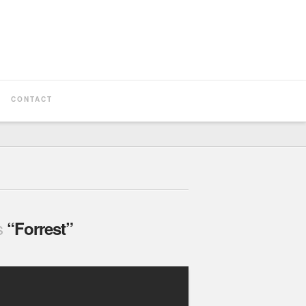
CONTACT
as
“Forrest”