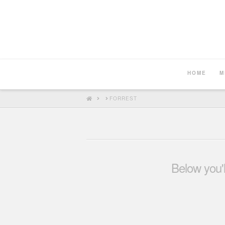
HOME
M
HOME
FORREST
Below you'l