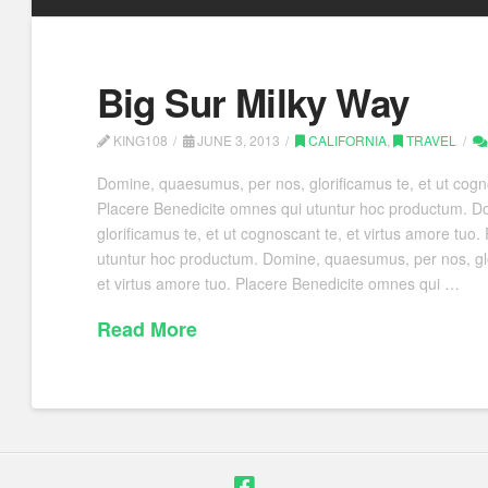
Big Sur Milky Way
KING108
JUNE 3, 2013
CALIFORNIA
,
TRAVEL
Domine, quaesumus, per nos, glorificamus te, et ut cogno
Placere Benedicite omnes qui utuntur hoc productum. D
glorificamus te, et ut cognoscant te, et virtus amore tuo
utuntur hoc productum. Domine, quaesumus, per nos, glor
et virtus amore tuo. Placere Benedicite omnes qui …
Read More