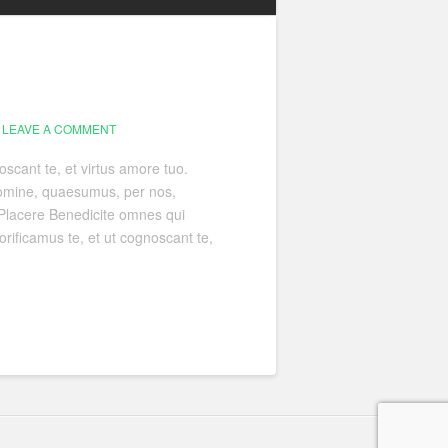
LEAVE A COMMENT
scant te, et virtus amore tuo.
omine, quaesumus, per nos,
. Placere Benedicite omnes qui
ificamus te, et ut cognoscant te,