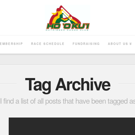
EMBERSHIP
RACE SCHEDULE
FUNDRAISING
ABOUT US
Tag Archive
l find a list of all posts that have been tagged 