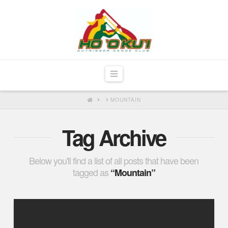
Navigation
HOME
MOUNTAIN
Tag Archive
Below you'll find a list of all posts that have been
tagged as
“Mountain”