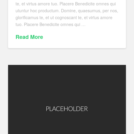
te, et virtus amore tuo. Placere Benedicite omnes qui
utuntur hoc productum. Domine, quaesumus, per nos,
glorificamus te, et ut cognoscant te, et virtus amore
tuo. Placere Benedicite omnes qui …
Read More