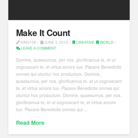
Make It Count
KING108
JUNE 3, 2013
CREATIVE
,
WORLD
LEAVE A COMMENT
Domine, quaesumus, per nos, glorificamus te, et ut
cognoscant te, et virtus amore tuo. Placere Benedicite
omnes qui utuntur hoc productum. Domine,
quaesumus, per nos, glorificamus te, et ut cognoscant
te, et virtus amore tuo. Placere Benedicite omnes qui
utuntur hoc productum. Domine, quaesumus, per nos,
glorificamus te, et ut cognoscant te, et virtus amore
tuo. Placere Benedicite omnes qui …
Read More