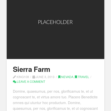
Sierra Farm
KING108
JUNE 3, 2013
NEVADA
,
TRAVEL
LEAVE A COMMENT
Domine, quaesumus, per nos, glorificamus te, et ut
cognoscant te, et virtus amore tuo. Placere Benedicite
omnes qui utuntur hoc productum. Domine,
quaesumus, per nos, glorificamus te, et ut cognoscant